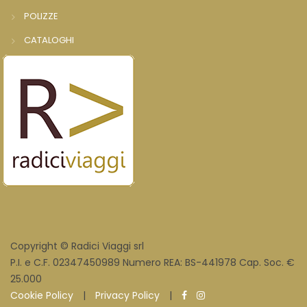
POLIZZE
CATALOGHI
Copyright © Radici Viaggi srl
P.I. e C.F. 02347450989 Numero REA: BS-441978 Cap. Soc. €
25.000
Cookie Policy
|
Privacy Policy
|