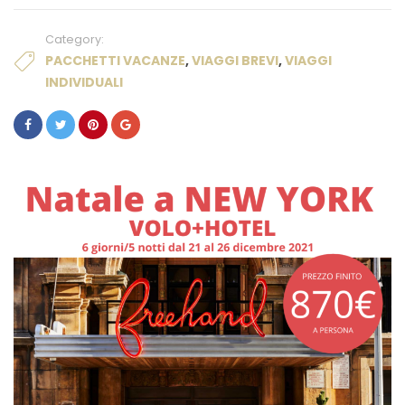
Category:
PACCHETTI VACANZE
,
VIAGGI BREVI
,
VIAGGI
INDIVIDUALI