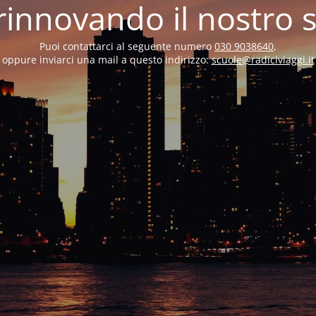
rinnovando il nostro s
Puoi contattarci al seguente numero
030 9038640
,
oppure inviarci una mail a questo indirizzo:
scuole@radiciviaggi.it