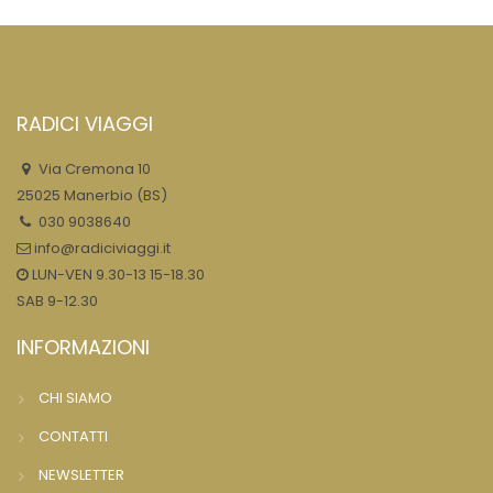
RADICI VIAGGI
Via Cremona 10
25025 Manerbio (BS)
030 9038640
info@radiciviaggi.it
LUN-VEN 9.30-13 15-18.30
SAB 9-12.30
INFORMAZIONI
CHI SIAMO
CONTATTI
NEWSLETTER