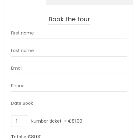
Book the tour
Number ticket
×
€
81.00
Total =
€
81.00