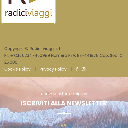
Copyright © Radici Viaggi srl
P.I. e C.F. 02347450989 Numero REA: BS-441978 Cap. Soc. €
25.000
Cookie Policy
|
Privacy Policy
|
ricevi le offerte migliori
ISCRIVITI ALLA NEWSLETTER
VAI