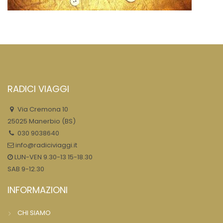
RADICI VIAGGI
Via Cremona 10
25025 Manerbio (BS)
030 9038640
info@radiciviaggi.it
LUN-VEN 9.30-13 15-18.30
SAB 9-12.30
INFORMAZIONI
CHI SIAMO