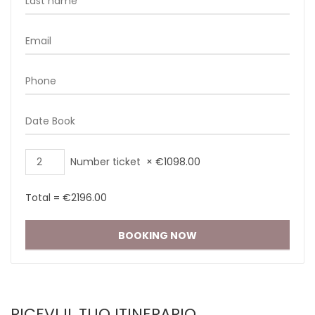
Number ticket
×
€
1098.00
Total =
€
2196.00
RICEVI IL TUO ITINERARIO