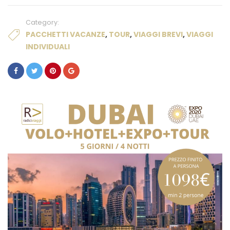
Category:
PACCHETTI VACANZE
,
TOUR
,
VIAGGI BREVI
,
VIAGGI
INDIVIDUALI