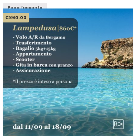
Paga l'acconto
€
860.00