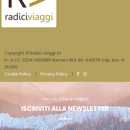
Copyright © Radici Viaggi srl
P.I. e C.F. 02347450989 Numero REA: BS-441978 Cap. Soc. €
25.000
Cookie Policy
|
Privacy Policy
|
ricevi le offerte migliori
ISCRIVITI ALLA NEWSLETTER