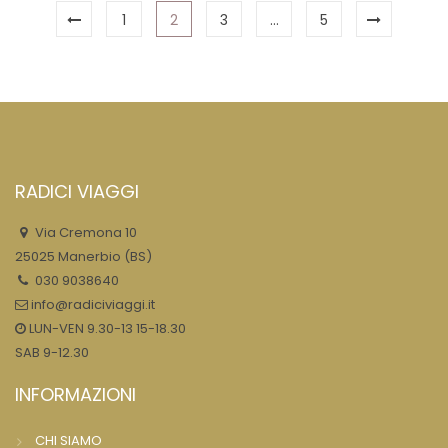
1
2
3
…
5
RADICI VIAGGI
Via Cremona 10
25025 Manerbio (BS)
030 9038640
info@radiciviaggi.it
LUN-VEN 9.30-13 15-18.30
SAB 9-12.30
INFORMAZIONI
CHI SIAMO