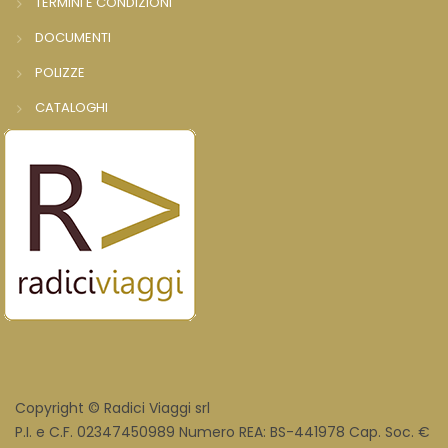
TERMINI E CONDIZIONI
DOCUMENTI
POLIZZE
CATALOGHI
Copyright © Radici Viaggi srl
P.I. e C.F. 02347450989 Numero REA: BS-441978 Cap. Soc. €