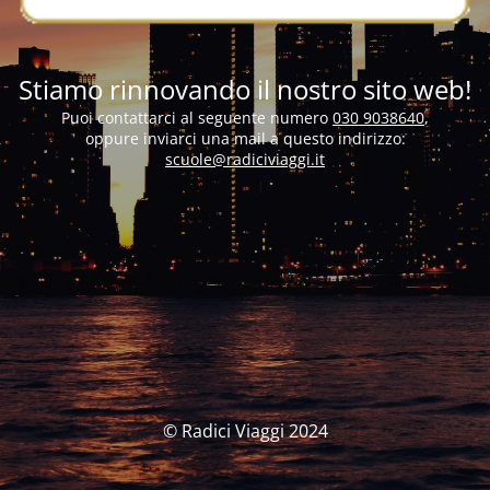
Stiamo rinnovando il nostro sito web!
Puoi contattarci al seguente numero
030 9038640
,
oppure inviarci una mail a questo indirizzo:
scuole@radiciviaggi.it
© Radici Viaggi 2024